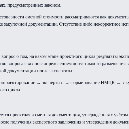
ях, предусмотренных законом.
остоверности сметной стоимости рассматриваются как докумен
е закупочной документации. Отсутствие либо некорректное испо
т вопрос о том, на каком этапе проектного цикла результаты эк
тво вопроса связано с определением допустимости размещения з
ной документации после экспертизы.
ий «проектирование → экспертиза → формирование НМЦК → закуп
ого цикла.
уется проектная и сметная документация, утверждённая с учётом
после получения экспертного заключения и утверждения докуме